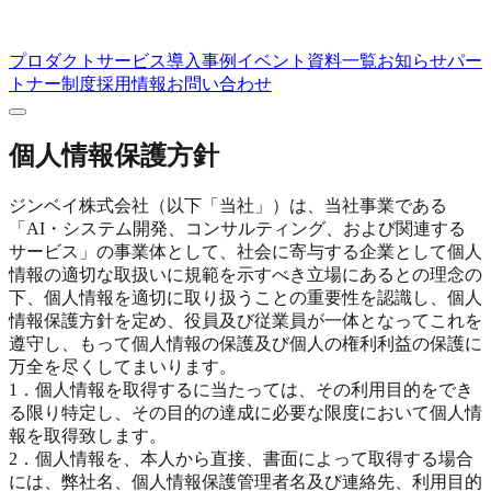
プロダクト
サービス
導入事例
イベント
資料一覧
お知らせ
パー
トナー制度
採用情報
お問い合わせ
個人情報保護方針
ジンベイ株式会社（以下「当社」）は、当社事業である
「AI・システム開発、コンサルティング、および関連する
サービス」の事業体として、社会に寄与する企業として個人
情報の適切な取扱いに規範を示すべき立場にあるとの理念の
下、個人情報を適切に取り扱うことの重要性を認識し、個人
情報保護方針を定め、役員及び従業員が一体となってこれを
遵守し、もって個人情報の保護及び個人の権利利益の保護に
万全を尽くしてまいります。
1．個人情報を取得するに当たっては、その利用目的をでき
る限り特定し、その目的の達成に必要な限度において個人情
報を取得致します。
2．個人情報を、本人から直接、書面によって取得する場合
には、弊社名、個人情報保護管理者名及び連絡先、利用目的