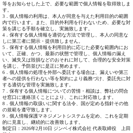
等をお知らせした上で、必要な範囲で個人情報を取得致しま
す。
3．個人情報の利用は、本人が同意を与えた利用目的の範囲
内で行います。また、目的外利用を行わないため、必要な対
策を講じる手順を確立し、実施致します。
4．保有する個人情報を適切な方法で管理し、本人の同意な
しに第三者に開示・提供致しません。
5．保有する個人情報を利用目的に応じた必要な範囲内にお
いて、正確、かつ、最新の状態で管理し、個人情報の漏え
い、滅失又は毀損などのおそれに対して、合理的な安全対策
を講じ、予防並びに是正に努めます。
6．個人情報の処理を外部へ委託する場合は、漏えいや第三
者への提供を行わない等を契約により義務づけ、委託先に対
する適切な管理を実施致します。
7．保有する個人情報についての苦情・相談は、弊社の問合
せ窓口に連絡頂くことにより、これに対応致します。
8．個人情報の取扱いに関する法令、国が定める指針その他
の規範を遵守致します。
9．個人情報保護マネジメントシステムを定め、これを定期
的に見直し、継続的に改善致します。
制定日：2026年2月10日 ジンベイ株式会社 代表取締役 上田