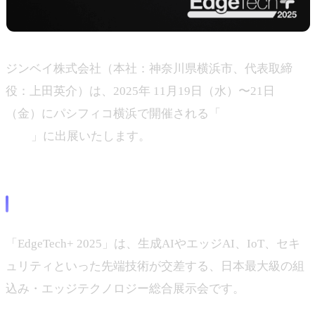
ジンベイ株式会社（本社：神奈川県横浜市、代表取締
役：上田英介）は、2025年 11月19日（水）〜21日
（金）にパシフィコ横浜で開催される「
EdgeTech+
2025
」に出展いたします。
イベント概要
「EdgeTech+ 2025」は、生成AIやエッジAI、IoT、セキ
ュリティといった先端技術が交差する、日本最大級の組
込み・エッジテクノロジー総合展示会です。