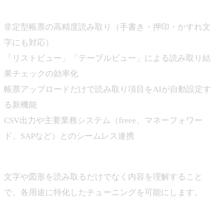
・最新機能を実機デモで体験
非定型帳票の高精度読み取り（手書き・押印・かすれ文
字にも対応）
「リストビュー」「テーブルビュー」による読み取り結
果チェックの効率化
帳票アップロードだけで読み取り項目をAIが自動設定す
る新機能
CSV出力や主要業務システム（freee、マネーフォワー
ド、SAPなど）とのシームレス連携
・帳票を"理解する"OCR
文字や図形を読み取るだけでなく内容を理解すること
で、各用途に特化したチューニングを可能にします。
・あらゆる業務の“紙処理”をゼロへ