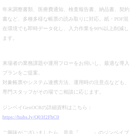
年末調整書類、医療費通知、検査報告書、納品書、契約
書など、多種多様な帳票の読み取りに対応。紙・PDF混
在環境でも即時データ化し、入力作業を90%以上削減し
ます。
・その場で導入相談＆課題診断
来場者の業務課題や運用フローをお伺いし、最適な導入
プランをご提案。
対象帳票やシステム連携方法、運用時の注意点なども、
専門スタッフがその場でご相談に応じます。
ジンベイGenOCRの詳細資料はこちら：
https://hubs.ly/Q03f2FhC0
ご興味がございましたら、是非『
DH-19
』のジンベイブ