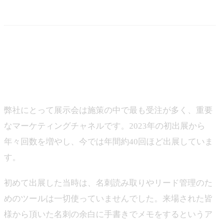
上げる」には？
－ まずは従来の展示会業務に対して感じられていた課題
についてお聞かせください。
伊藤：
弊社にとって展示会は施策の中で最も受注が多く、重要
なマーケティングチャネルです。2023年の初出展から
年々回数を増やし、今では年間約40回ほど出展していま
す。
初めて出展した当時は、名刺読み取りやリード管理のた
めのツールは一切使っていませんでした。来場された皆
様から頂いた名刺の余白に手書きでメモをするというア