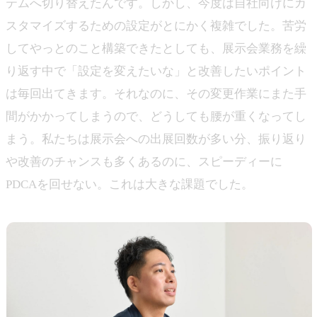
テムへ切り替えたんです。しかし、今度は自社向けにカ
スタマイズするための設定がとにかく複雑でした。苦労
してやっとのこと構築できたとしても、展示会業務を繰
り返す中で「設定を変えたいな」と改善したいポイント
は毎回出てきます。それなのに、その変更作業にまた手
間がかかってしまうので、どうしても腰が重くなってし
まう。私たちは展示会への出展回数が多い分、振り返り
や改善のチャンスも多くあるのに、スピーディーに
PDCAを回せない。これは大きな課題でした。