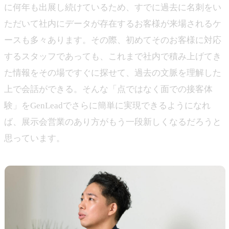
に何年も出展し続けているため、すでに過去に名刺をい
ただいて社内にデータが存在するお客様が来場されるケ
ースも多々あります。その際、初めてそのお客様に対応
するスタッフであっても、これまで社内で積み上げてき
た情報をその場ですぐに探せて、過去の文脈を理解した
上で会話ができる。そんな「点ではなく面での接客体
験」をGenLeadでさらに簡単に実現できるようになれ
ば、展示会営業のあり方がもう一段新しくなるだろうと
思っています。