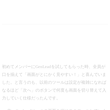
3. 会場内の通信不安も気にせ
ず使える安心感
－ 実際に展示会の現場でGenLeadを使ってみた皆様の反
応や感想はいかがでしたか？
伊藤：
初めてメンバーにGenLeadを試してもらった時、全員が
口を揃えて「画面がとにかく見やすい！」と喜んでいま
した。と言うのも、以前のツールは設定が複雑になれば
なるほど「次へ」のボタンで何度も画面を切り替えて入
力していく仕様だったんです。