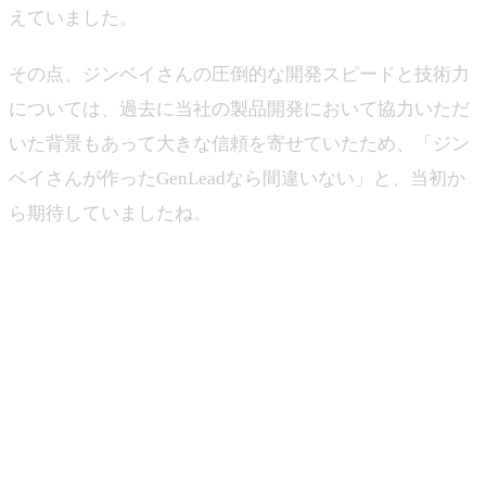
えていました。
その点、ジンベイさんの圧倒的な開発スピードと技術力
については、過去に当社の製品開発において協力いただ
いた背景もあって大きな信頼を寄せていたため、「ジン
ベイさんが作ったGenLeadなら間違いない」と、当初か
ら期待していましたね。
－ 高く評価いただいて私たちも嬉しく思います。実際に
どれだけご期待に応えられたか？を詳しくお聞きしたい
のですが、トライアル期間での検証結果はいかがでした
か？