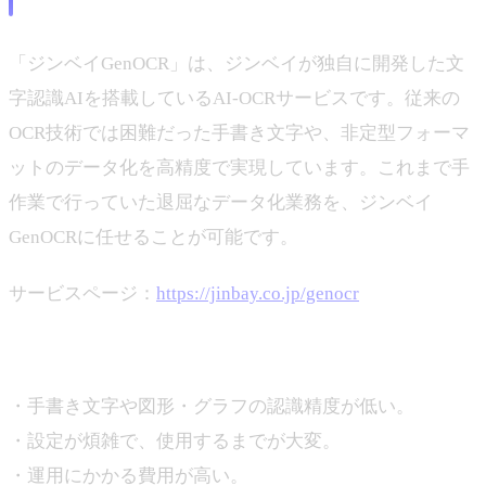
ジンベイGenOCRについて
「ジンベイGenOCR」は、ジンベイが独自に開発した文
字認識AIを搭載しているAI-OCRサービスです。従来の
OCR技術では困難だった手書き文字や、非定型フォーマ
ットのデータ化を高精度で実現しています。これまで手
作業で行っていた退屈なデータ化業務を、ジンベイ
GenOCRに任せることが可能です。
サービスページ：
https://jinbay.co.jp/genocr
既存のOCRソリューションの課題
・手書き文字や図形・グラフの認識精度が低い。
・設定が煩雑で、使用するまでが大変。
・運用にかかる費用が高い。