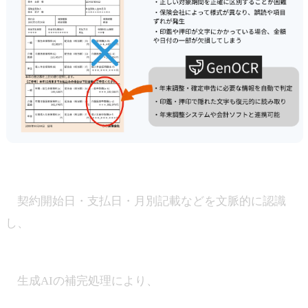
・「12月までに支払った保険料」の期間を自動判定
契約開始日・支払日・月別記載などを文脈的に認識
し、
対象外の保険料を自動で除外
・印鑑・押印で隠れた文字も復元的に読み取り
生成AIの補完処理により、
“かすれ・重なり”のある金
額や日付も正確に抽出