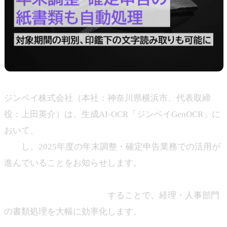
ジンベイ株式会社（本社：神奈川県横浜市、代表取締
役：上田英介）は、生成AI-OCR「ジンベイGenOCR」に
おいて、
保険料控除証明書を対象とした読み取り機能を
強化
し、2025年度の年末調整・確定申告業務での活用が
進んでいることをお知らせします。
「12月までに支払った保険料」を正確に抽出し、印鑑に
よる文字のかぶりにも対応
することで、経理・人事部門
の書類処理を大幅に効率化します。