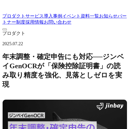
プロダクト
サービス
導入事例
イベント
資料一覧
お知らせ
パー
トナー制度
採用情報
お問い合わせ
プロダクト
2025.07.22
年末調整・確定申告にも対応──ジンベ
イGenOCRが「保険控除証明書」の読
み取り精度を強化、見落としゼロを実
現