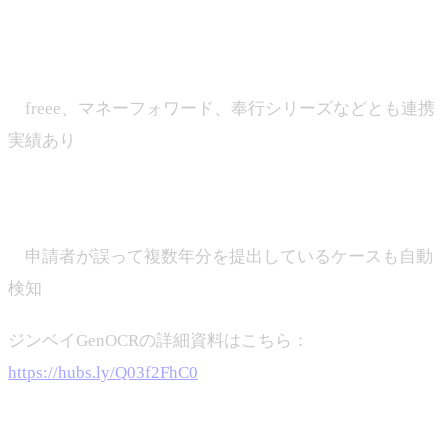
・OCR結果をそのままCSV出力し、年末調整システムや
会計ソフトと連携可能
freee、マネーフォワード、奉行シリーズなどとも連携
実績あり
・申請ミス・二重提出のチェックも可能な“突合ロジッ
ク”を搭載
申請者が誤って複数年分を提出しているケースも自動
検知
ジンベイGenOCRの詳細資料はこちら：
https://hubs.ly/Q03f2FhC0