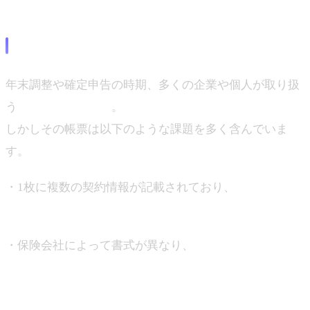
控除証明書 × ジンベイGenOCR
年末調整や確定申告の時期、多くの企業や個人が取り扱
う
保険料控除証明書
。
しかしその帳票は以下のような課題を多く含んでいま
す。
・1枚に複数の契約情報が記載されており、
対象期間を
正確に区別する必要がある
・保険会社によって書式が異なり、
OCRの誤読や項目ズ
レが発生しやすい
・印鑑や押印が文字にかかっている場合、金額や日付の