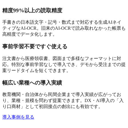
精度99%以上の読取精度
手書きの日本語文字・記号・数式まで対応する生成AIネイ
ティブなAI-OCR。旧来のAI-OCRで読み取れなかった帳票も
高精度でデータ化します。
事前学習不要ですぐ使える
注文書から医療領収書、図面まで多様なフォーマットに対
応。特別な事前学習なしで導入でき、デモから受注までの提
案リードタイムを短くできます。
幅広い業種への導入実績
教育機関・自治体から民間企業まで導入実績が広がってお
り、業種・規模を問わず提案できます。DX・AI導入の「入
り口商材」として初回接点の創出にも有効です。
導入事例を見る