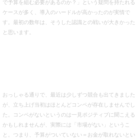
で予算を組む必要があるのか？」という疑問を持たれる
ケースが多く、導入のハードルが高かったのが実情で
す。最初の数年は、そうした認識との戦いが大きかった
と思います。
―そういった観点で言うと、そもそもコンペ自体が少な
く、市場そのものを作っていくようなフェーズかと思い
ますが、いかがでしょうか？
山下
おっしゃる通りで、最近は少しずつ競合も出てきました
が、立ち上げ当初はほとんどコンペが存在しませんでし
た。コンペがないというのは一見ポジティブに聞こえる
かもしれませんが、実際には「市場がない」というこ
と。つまり、予算がついていない＝お金が取れないとい