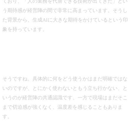
ており、「人の業務を代替できる技術が出てきた」とい
う期待感が経営陣の間で非常に高まっています。そうし
た背景から、生成AIに大きな期待をかけているという印
象を持っています。
―皆さんはそうした人員構造や業界の状況を踏まえ、生
成AIの活用にかなり前向きなんですね。
山下
そうですね。具体的に何をどう使うかはまだ明確ではな
いのですが、とにかく使わないともう立ち行かない、と
いうのが経営陣の共通認識です。一方で現場はまだそこ
まで切迫感が強くなく、温度差を感じることもありま
す。
―上田さんも一貫して大手のお客様と仕事をされること