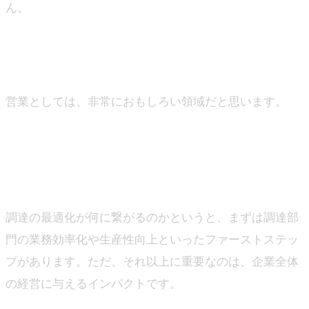
ん。
―すごくやりがいがありそうですね。
山下
営業としては、非常におもしろい領域だと思います。
―この先、どのような価値を提供し、どんな世界を実現
したいとお考えですか？
山下
調達の最適化が何に繋がるのかというと、まずは調達部
門の業務効率化や生産性向上といったファーストステッ
プがあります。ただ、それ以上に重要なのは、企業全体
の経営に与えるインパクトです。