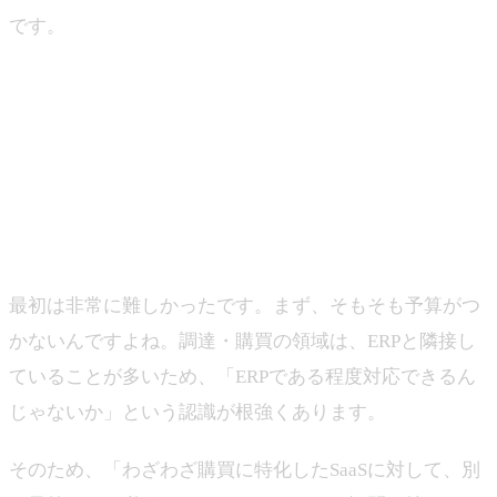
です。
―SaaSとして売れているのは、前職でのERPのようなパ
ッケージシステムが多い印象ですが、調達領域をパッケ
ージ化・SaaS化するのは難しいという印象があります。
この5年で参入するのはやはり困難でしたか？
山下
最初は非常に難しかったです。まず、そもそも予算がつ
かないんですよね。調達・購買の領域は、ERPと隣接し
ていることが多いため、「ERPである程度対応できるん
じゃないか」という認識が根強くあります。
そのため、「わざわざ購買に特化したSaaSに対して、別