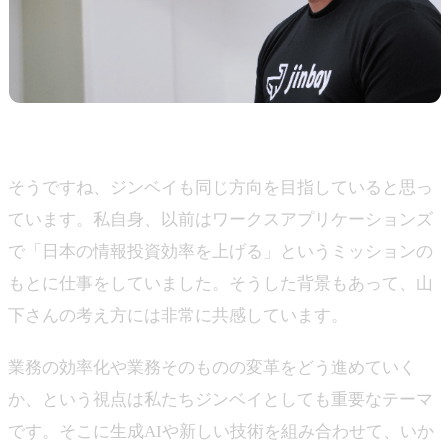
上田
そうですね、ジンベイも同じ方向を目指していると思っ
ています。私自身、以前はワークスアプリケーションズ
で「日本の情報投資効率を上げる」というミッションの
もとに仕事をしていました。そうした背景もあって、山
下さんの考え方には非常に共感しています。
業務の効率化や業務そのものの変革をどう進めていく
か、という視点は私たちジンベイとしても重要なテーマ
です。そこに生成AIや新しい技術を組み合わせて、いか