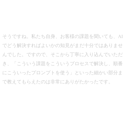
な価値を提供すべきかという上流の部分から伴走してい
ただいているイメージですね。
山下
そうですね。私たち自身、お客様の課題を聞いても、AI
でどう解決すればよいかの知見がまだ十分ではありませ
んでした。ですので、そこから丁寧に入り込んでいただ
き、「こういう課題をこういうプロセスで解決し、順番
にこういったプロンプトを使う」といった細かい部分ま
で教えてもらえたのは非常にありがたかったです。
―ノウハウや非定型的な部分、例えばデモ制作などは、
リーナー側から理想像や要件を渡して、ジンベイ側で対
応する形だと思いますが、そのあたりはどのように進め
ていますか？